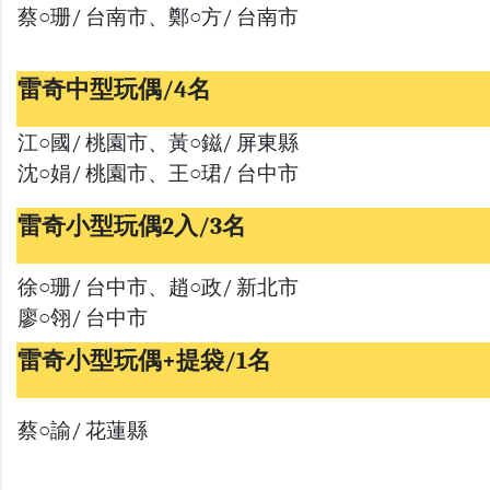
蔡○珊/ 台南市、鄭○方/ 台南市
雷奇中型玩偶/4名
江○國/ 桃園市、黃○鎡/ 屏東縣
沈○娟/ 桃園市、王○珺/ 台中市
雷奇小型玩偶2入/3名
徐○珊/ 台中市、趙○政/ 新北市
廖○翎/ 台中市
雷奇小型玩偶+提袋/1名
蔡○諭/ 花蓮縣