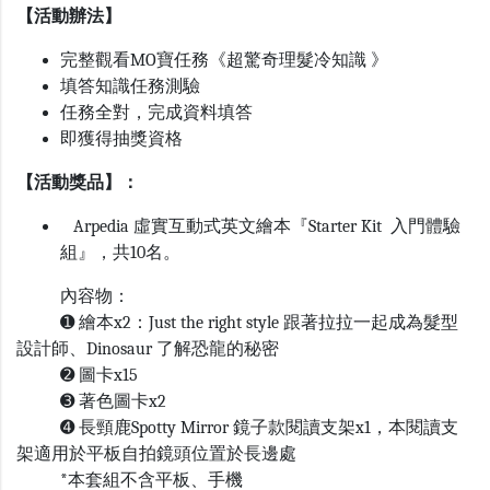
【活動辦法】
完整觀看MO寶任務《超驚奇理髮冷知識 》
填答知識任務測驗
任務全對，完成資料填答
即獲得抽獎資格
【活動獎品】：
Arpedia 虛實互動式英文繪本『Starter Kit 入門體驗
組』，共10名。
內容物：
➊ 繪本x2：Just the right style 跟著拉拉一起成為髮型
設計師、Dinosaur 了解恐龍的秘密
➋ 圖卡x15
➌ 著色圖卡x2
➍ 長頸鹿Spotty Mirror 鏡子款閱讀支架x1，本閱讀支
架適用於平板自拍鏡頭位置於長邊處
*本套組不含平板、手機