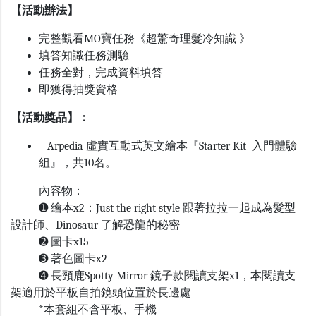
【活動辦法】
完整觀看MO寶任務《超驚奇理髮冷知識 》
填答知識任務測驗
任務全對，完成資料填答
即獲得抽獎資格
【活動獎品】：
Arpedia 虛實互動式英文繪本『Starter Kit 入門體驗
組』，共10名。
內容物：
➊ 繪本x2：Just the right style 跟著拉拉一起成為髮型
設計師、Dinosaur 了解恐龍的秘密
➋ 圖卡x15
➌ 著色圖卡x2
➍ 長頸鹿Spotty Mirror 鏡子款閱讀支架x1，本閱讀支
架適用於平板自拍鏡頭位置於長邊處
*本套組不含平板、手機