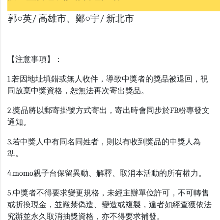
郭○英/ 高雄市、鄭○宇/ 新北市
【注意事項】：
1.若因地址填錯或無人收件，導致中獎者的獎品被退回，視
同放棄中獎資格，恕無法再次寄出獎品。
2.獎品將以郵寄掛號方式寄出，寄出時會同步於FB粉專發文
通知。
3.若中獎人中有同名同姓者，則以有收到獎品的中獎人為
準。
4.momo親子台保留異動、解釋、取消本活動的所有權力。
5.中獎者不得要求變更規格，未經主辦單位許可，不可轉售
或折換現金，並嚴禁偽造、變造或複製，違者如經查獲依法
究辦並永久取消抽獎資格，亦不得要求補發。