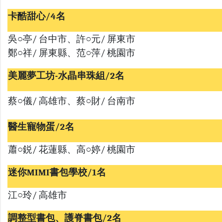
卡酷甜心/4名
吳○亭/ 台中市、許○元/ 屏東市
鄭○祥/ 屏東縣、范○萍/ 桃園市
美麗夢工坊-水晶串珠組/2名
蔡○儀/ 高雄市、蔡○財/ 台南市
醫生寵物蛋/2名
蕭○鋭/ 花蓮縣、高○婷/ 桃園市
迷你MIMI書包學校/1名
江○玲/ 高雄市
調整型書包、護脊書包/2名