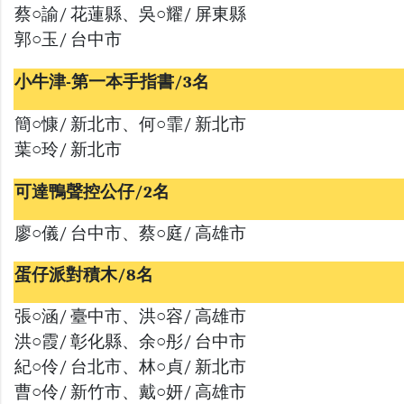
蔡○諭/ 花蓮縣、吳○耀/ 屏東縣
郭○玉/ 台中市
小牛津-第一本手指書/3名
簡○慷/ 新北市、何○霏/ 新北市
葉○玲/ 新北市
可達鴨聲控公仔/2名
廖○儀/ 台中市、蔡○庭/ 高雄市
蛋仔派對積木/8名
張○涵/ 臺中市、洪○容/ 高雄市
洪○霞/ 彰化縣、余○彤/ 台中市
紀○伶/ 台北市、林○貞/ 新北市
曹○伶/ 新竹市、戴○妍/ 高雄市