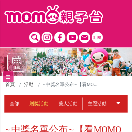
跳到主要內容區塊
首頁
活動
~中獎名單公布~【看MOMO這一家講(kóng)台語(tâi-gí)】贈獎活動
全部
贈獎活動
藝人活動
主題活動
中獎名
~中獎名單公布~【看MOMO