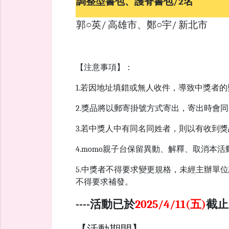
調整型書包、護脊書包/2名
郭○英/ 高雄市、鄭○宇/ 新北市
【注意事項】：
1.若因地址填錯或無人收件，導致中獎者
2.獎品將以郵寄掛號方式寄出，寄出時會同
3.若中獎人中有同名同姓者，則以有收到
4.momo親子台保留異動、解釋、取消本
5.中獎者不得要求變更規格，未經主辦單
不得要求補發。
----活動已於
2025/4/11(五)
截止-