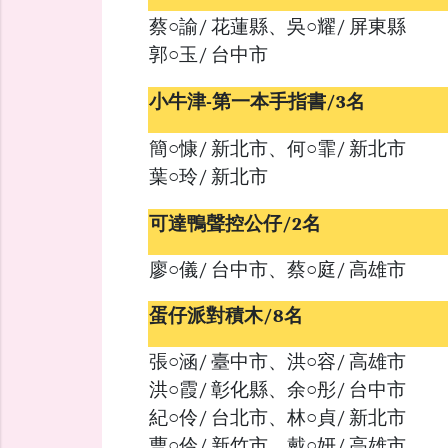
蔡○諭/ 花蓮縣、吳○耀/ 屏東縣
郭○玉/ 台中市
小牛津-第一本手指書/3名
簡○慷/ 新北市、何○霏/ 新北市
葉○玲/ 新北市
可達鴨聲控公仔/2名
廖○儀/ 台中市、蔡○庭/ 高雄市
蛋仔派對積木/8名
張○涵/ 臺中市、洪○容/ 高雄市
洪○霞/ 彰化縣、余○彤/ 台中市
紀○伶/ 台北市、林○貞/ 新北市
曹○伶/ 新竹市、戴○妍/ 高雄市