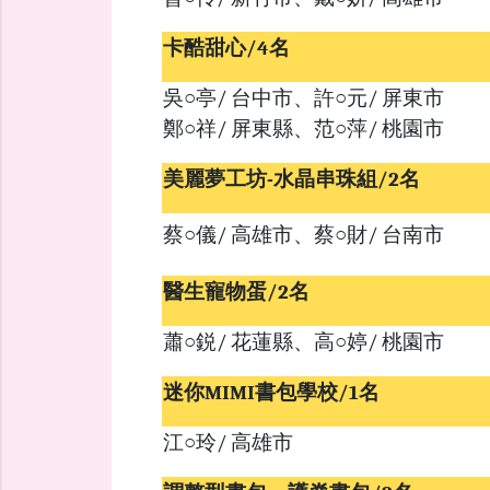
卡酷甜心/4名
吳○亭/ 台中市、許○元/ 屏東市
鄭○祥/ 屏東縣、范○萍/ 桃園市
美麗夢工坊-水晶串珠組/2名
蔡○儀/ 高雄市、蔡○財/ 台南市
醫生寵物蛋/2名
蕭○鋭/ 花蓮縣、高○婷/ 桃園市
迷你MIMI書包學校/1名
江○玲/ 高雄市