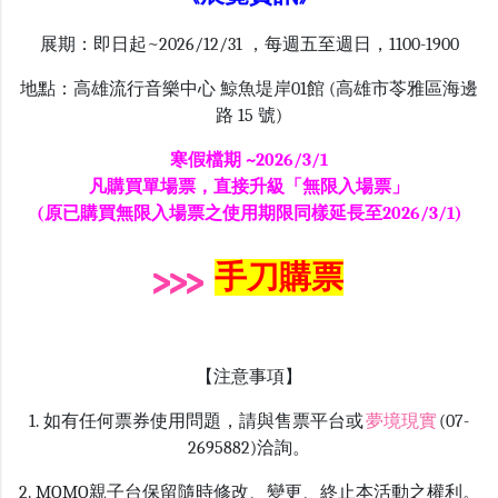
展期：
即日起~2026/12/31 ，每週五至週日，1100-1900
地點：高雄流行音樂中心 鯨魚堤岸
01
館 (高雄市苓雅區海邊
路 15 號)
寒假檔期 ~2026/3/1
凡購買單場票，直接升級「無限入場票」
(原已購買無限入場票之使用期限同樣延長至2026/3/1)
手刀購票
【注意事項】
1. 如有任何票券使用問題，請與售票平台或
夢境現實
(
07-
2695882)洽詢。
2. MOMO親子台保留隨時修改、變更、終止本活動之權利。