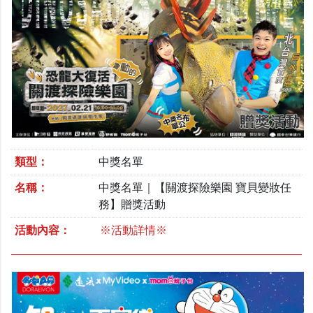
類型：
中獎名單
名稱：
中獎名單｜【關渡探險樂園 寶貝變妝任
務】贈獎活動
活動內容：
※活動詳情※