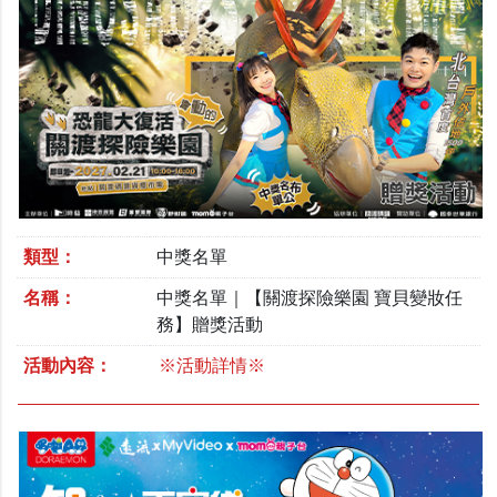
類型：
中獎名單
名稱：
中獎名單｜【關渡探險樂園 寶貝變妝任
務】贈獎活動
活動內容：
※活動詳情※