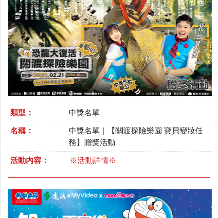
類型：
中獎名單
名稱：
中獎名單｜【關渡探險樂園 寶貝變妝任
務】贈獎活動
活動內容：
※活動詳情※