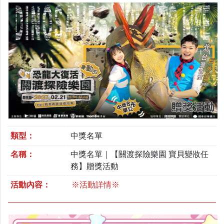
類型：
中獎名單
名稱：
中獎名單｜【關渡探險樂園 寶貝變妝任
務】贈獎活動
活動內容：
※活動詳情※