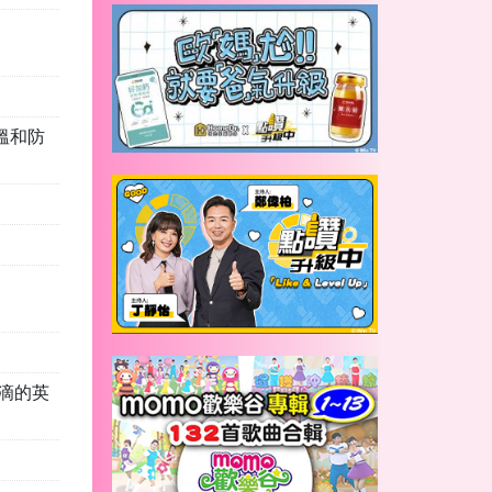
溫和防
滴的英