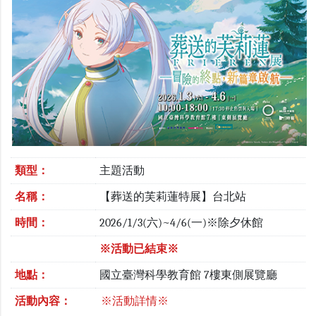
類型：
主題活動
名稱：
【葬送的芙莉蓮特展】台北站
時間：
2026/1/3(六)~4/6(一)※除夕休館
※活動已結束※
地點：
國立臺灣科學教育館 7樓東側展覽廳
活動內容：
※活動詳情※