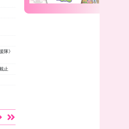
援隊》
59截止