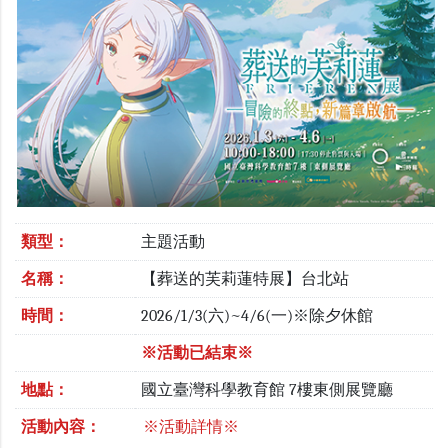
類型：
主題活動
名稱：
【葬送的芙莉蓮特展】台北站
時間：
2026/1/3(六)~4/6(一)※除夕休館
※活動已結束※
地點：
國立臺灣科學教育館 7樓東側展覽廳
活動內容：
※活動詳情※