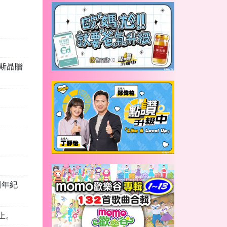
悠斯晶贈
5週年紀
，截止。