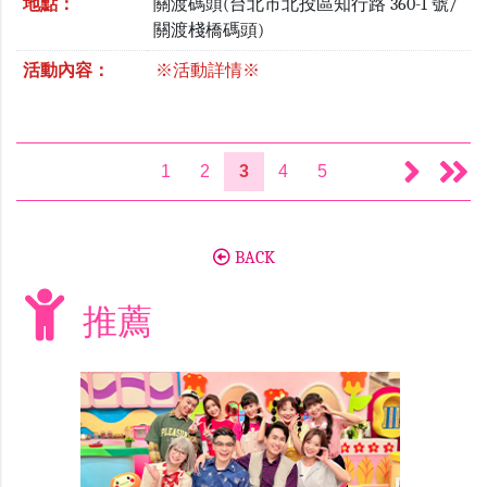
地點：
關渡碼頭(台北市北投區知行路 360-1 號/
關渡棧橋碼頭)
活動內容：
※活動詳情※
1
2
3
4
5
BACK
推薦