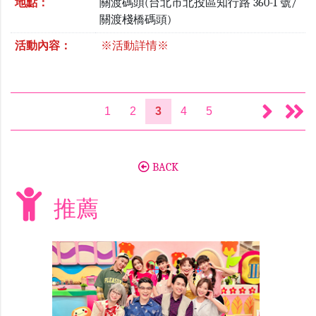
地點：
關渡碼頭(台北市北投區知行路 360-1 號/
關渡棧橋碼頭)
活動內容：
※活動詳情※
1
2
3
4
5
BACK
推薦