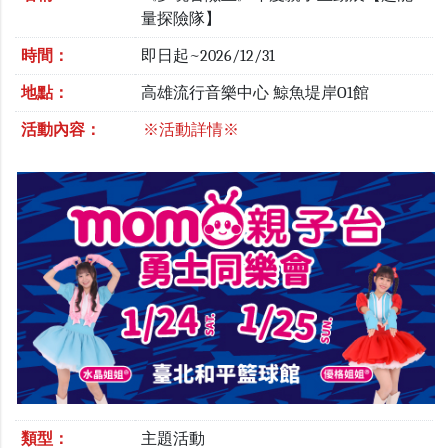
量探險隊】
時間：
即日起~2026/12/31
地點：
高雄流行音樂中心 鯨魚堤岸O1館
活動內容：
※活動詳情※
類型：
主題活動