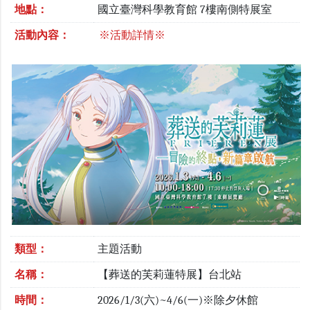
地點：
國立臺灣科學教育館 7樓南側特展室
活動內容：
※活動詳情※
類型：
主題活動
名稱：
【葬送的芙莉蓮特展】台北站
時間：
2026/1/3(六)~4/6(一)※除夕休館