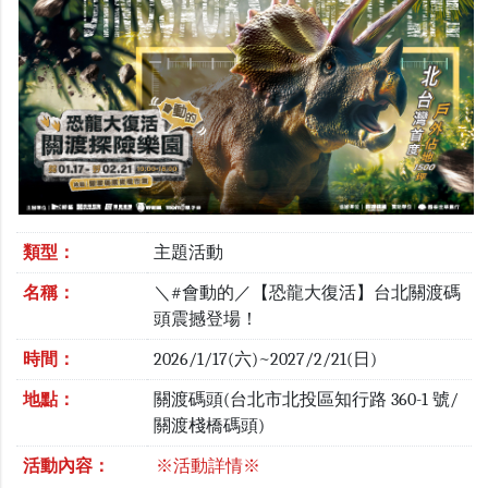
類型：
主題活動
名稱：
＼#會動的／【恐龍大復活】台北關渡碼
頭震撼登場！
時間：
2026/1/17(六)~2027/2/21(日)
地點：
關渡碼頭(台北市北投區知行路 360-1 號/
關渡棧橋碼頭)
活動內容：
※活動詳情※