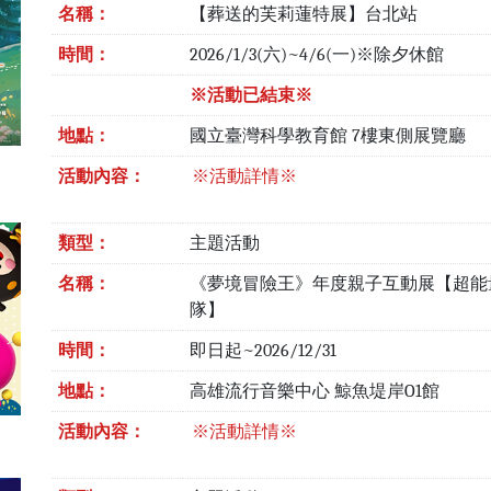
名稱：
【葬送的芙莉蓮特展】台北站
時間：
2026/1/3(六)~4/6(一)※除夕休館
※活動已結束※
地點：
國立臺灣科學教育館 7樓東側展覽廳
活動內容：
※活動詳情※
類型：
主題活動
名稱：
《夢境冒險王》年度親子互動展【超能
隊】
時間：
即日起~2026/12/31
地點：
高雄流行音樂中心 鯨魚堤岸O1館
活動內容：
※活動詳情※