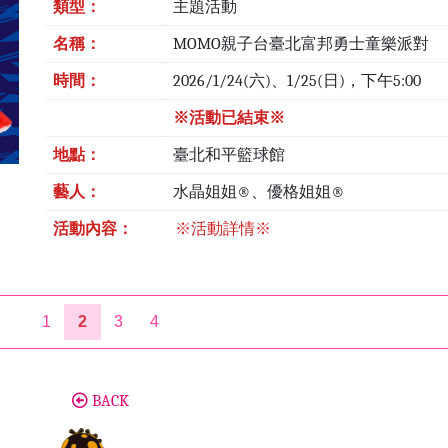
類型：
主題活動
名稱：
MOMO親子台臺北富邦勇士童樂派對
時間：
2026/1/24(六)、1/25(日)，下午5:00
※活動已結束※
地點：
臺北和平籃球館
藝人：
水晶姐姐®、優格姐姐®
活動內容：
※活動詳情※
1
2
3
4
BACK