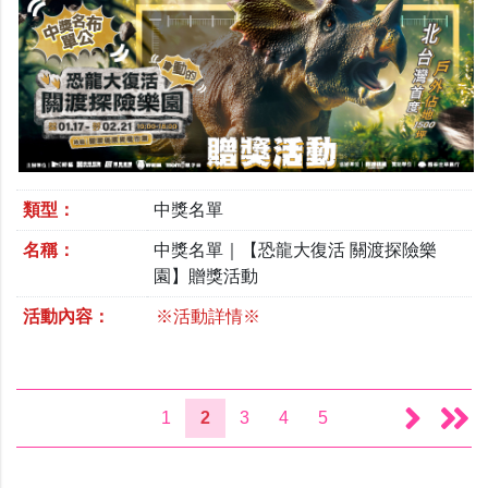
類型：
中獎名單
名稱：
中獎名單｜【恐龍大復活 關渡探險樂
園】贈獎活動
活動內容：
※活動詳情※
1
2
3
4
5