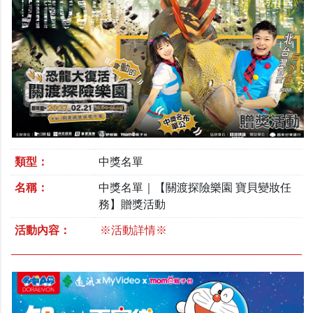
類型：
中獎名單
名稱：
中獎名單｜【關渡探險樂園 寶貝變妝任
務】贈獎活動
活動內容：
※活動詳情※