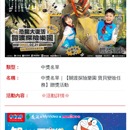
類型：
中獎名單
名稱：
中獎名單｜【關渡探險樂園 寶貝變妝任
務】贈獎活動
活動內容：
※活動詳情※