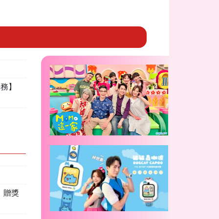
任務】
」贈獎