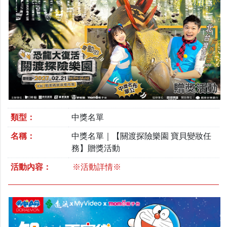
類型：
中獎名單
名稱：
中獎名單｜【關渡探險樂園 寶貝變妝任
務】贈獎活動
活動內容：
※活動詳情※