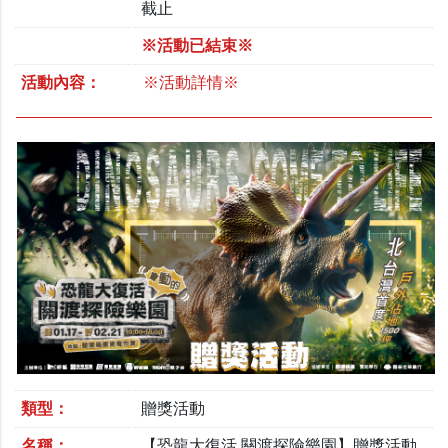
截止
※活動已結束※
活動內容：
※活動詳情※
類型：
贈獎活動
名稱：
【恐龍大復活 關渡探險樂園】贈獎活動