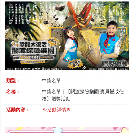
類型：
中獎名單
名稱：
中獎名單｜【關渡探險樂園 寶貝變妝任
務】贈獎活動
活動內容：
※活動詳情※